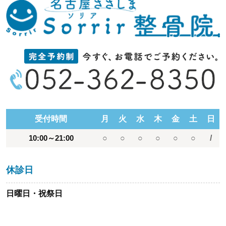
受付時間
月
火
水
木
金
土
日
10:00～21:00
○
○
○
○
○
○
/
休診日
日曜日・祝祭日